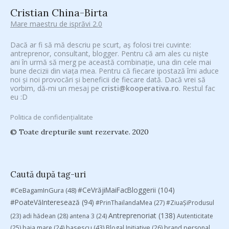
Cristian China-Birta
Mare maestru de isprăvi 2.0
Dacă ar fi să mă descriu pe scurt, aș folosi trei cuvinte:
antreprenor, consultant, blogger. Pentru că am ales cu niște
ani în urmă să merg pe această combinație, una din cele mai
bune decizii din viața mea. Pentru că fiecare ipostază îmi aduce
noi și noi provocări și beneficii de fiecare dată. Dacă vrei să
vorbim, dă-mi un mesaj pe
cristi@kooperativa.ro
. Restul fac
eu :D
Politica de confidențialitate
© Toate drepturile sunt rezervate. 2020
Caută după tag-uri
#CeVrăjiMaiFacBloggerii
(104)
#CeBagamInGura
(48)
#PoateVăInteresează
(94)
#PrinThailandaMea
(27)
#ZiuaȘiProdusul
Antreprenoriat
(138)
(23)
adi hădean
(28)
antena 3
(24)
Autenticitate
basescu
(43)
(25)
baia mare
(24)
Blogal Initiative
(26)
brand personal