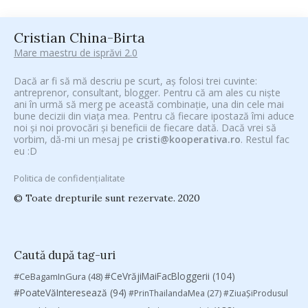
Cristian China-Birta
Mare maestru de isprăvi 2.0
Dacă ar fi să mă descriu pe scurt, aș folosi trei cuvinte:
antreprenor, consultant, blogger. Pentru că am ales cu niște
ani în urmă să merg pe această combinație, una din cele mai
bune decizii din viața mea. Pentru că fiecare ipostază îmi aduce
noi și noi provocări și beneficii de fiecare dată. Dacă vrei să
vorbim, dă-mi un mesaj pe
cristi@kooperativa.ro
. Restul fac
eu :D
Politica de confidențialitate
© Toate drepturile sunt rezervate. 2020
Caută după tag-uri
#CeVrăjiMaiFacBloggerii
(104)
#CeBagamInGura
(48)
#PoateVăInteresează
(94)
#PrinThailandaMea
(27)
#ZiuaȘiProdusul