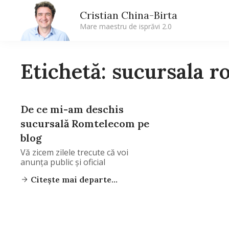
Cristian China-Birta
Mare maestru de isprăvi 2.0
Etichetă: sucursala 
De ce mi-am deschis
sucursală Romtelecom pe
blog
Vă zicem zilele trecute că voi
anunţa public şi oficial
Citește mai departe...