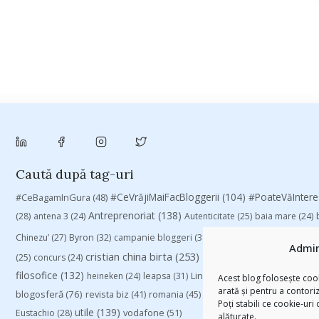
Caută după tag-uri
#CeVrăjiMaiFacBloggerii
(104)
#CeBagamInGura
(48)
#PoateVăInter
Antreprenoriat
(138)
(28)
antena 3
(24)
Autenticitate
(25)
baia mare
(24)
Chinezu’
(27)
Byron
(32)
campanie bloggeri
(31)
campanie pentru blogger
Admin
cristian china birta
(253)
Despre cartile pe care le
(25)
concurs
(24)
filosofice
(132)
heineken
(24)
leapsa
(31)
Linkurile zilei
(39)
manafu
(33)
Acest blog folosește cook
arată și pentru a contori
blogosferă
(76)
revista biz
(41)
romania
(45)
Samsung
(48)
rugby
(29)
sp
Poți stabili ce cookie-uri
utile
(139)
vodafone
(51)
Eustachio
(28)
alăturate.