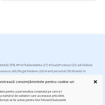
esează
(94)
#PrinThailandaMea
(27)
#ZiuaȘiProdusul
(23)
adi hădean
basescu
(43)
Blogal Initiative
(26)
brand personal
(30)
Brandu’ lu’
chinezu
(2339)
i
(29)
champions league
(25)
Chivas The Venture
istrează consimțămintele pentru cookie-uri
-am citit
(258)
digital
(154)
federatia romana de rugby
(22)
Parenting
(55)
Recomandările zilei din
mara
(27)
marius matache
(24)
ies pentru a personaliza conținutul pe care ți-l
za numărul de vizitatori care accesează articolele.
Studii
(112)
ortlocal.ro
(39)
TIFF
(30)
top 10
(36)
Trompeta lui
 dorești să fie active pentru tine folosind butoanele