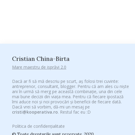
Cristian China-Birta
Mare maestru de isprăvi 2.0
Dacă ar fi să mă descriu pe scurt, aș folosi trei cuvinte:
antreprenor, consultant, blogger. Pentru că am ales cu niște
ani în urmă să merg pe această combinație, una din cele
mai bune decizii din viața mea. Pentru că fiecare ipostază
îmi aduce noi și noi provocări și beneficii de fiecare dată.
Dacă vrei să vorbim, dă-mi un mesaj pe
cristi@kooperativa.ro
. Restul fac eu :D
Politica de confidențialitate
© Toate drepturile sunt rezervate. 2020