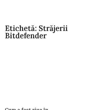
Etichetă: Străjerii
Bitdefender
Cum a fost ziua în