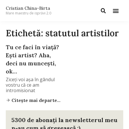
Cristian China-Birta
Mare maestru de isprăvi 2.0
Etichetă: statutul artistilor
Tu ce faci în viaţă?
Eşti artist? Aha,
deci nu munceşti,
ok…
Ziceţi voi aşa în gândul
vostru că ce am
intromisionat
Citește mai departe...
5300 de abonați la newsletterul meu
n-au cum să greșească :)