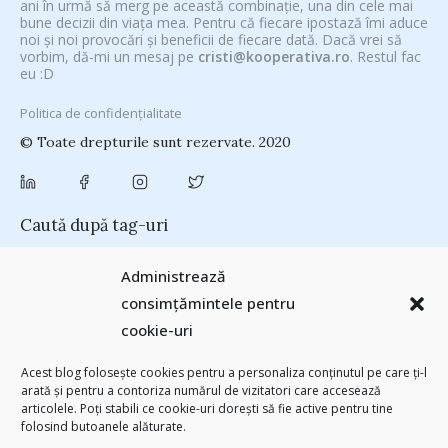
ani în urmă să merg pe această combinație, una din cele mai
bune decizii din viața mea. Pentru că fiecare ipostază îmi aduce
noi și noi provocări și beneficii de fiecare dată. Dacă vrei să
vorbim, dă-mi un mesaj pe
cristi@kooperativa.ro
. Restul fac
eu :D
Politica de confidențialitate
© Toate drepturile sunt rezervate. 2020
Caută după tag-uri
#CeVrăjiMaiFacBloggerii
(104)
#CeBagamInGura
(48)
Administrează
#PoateVăInteresează
(94)
#PrinThailandaMea
(27)
#ZiuaȘiProdusul
consimțămintele pentru
Antreprenoriat
(138)
(23)
adi hădean
(28)
antena 3
(24)
Autenticitate
cookie-uri
basescu
(43)
(25)
baia mare
(24)
Blogal Initiative
(26)
brand personal
(30)
Brandu’ lu’ Chinezu’
(27)
Byron
(32)
campanie bloggeri
(31)
Acest blog folosește cookies pentru a personaliza conținutul pe care ți-l
chinezu
campanie pentru bloggeri
(29)
champions league
(25)
arată și pentru a contoriza numărul de vizitatori care accesează
(2339)
articolele. Poți stabili ce cookie-uri dorești să fie active pentru tine
cristian china birta
Chivas The Venture
(25)
concurs
(24)
folosind butoanele alăturate.
(253)
Despre cartile pe care le-am citit
(258)
digital
(154)