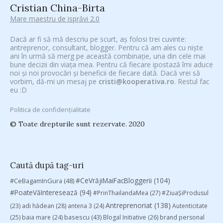
Cristian China-Birta
Mare maestru de isprăvi 2.0
Dacă ar fi să mă descriu pe scurt, aș folosi trei cuvinte:
antreprenor, consultant, blogger. Pentru că am ales cu niște
ani în urmă să merg pe această combinație, una din cele mai
bune decizii din viața mea. Pentru că fiecare ipostază îmi aduce
noi și noi provocări și beneficii de fiecare dată. Dacă vrei să
vorbim, dă-mi un mesaj pe
cristi@kooperativa.ro
. Restul fac
eu :D
Politica de confidențialitate
© Toate drepturile sunt rezervate. 2020
Caută după tag-uri
#CeVrăjiMaiFacBloggerii
(104)
#CeBagamInGura
(48)
#PoateVăInteresează
(94)
#PrinThailandaMea
(27)
#ZiuaȘiProdusul
Antreprenoriat
(138)
(23)
adi hădean
(28)
antena 3
(24)
Autenticitate
basescu
(43)
(25)
baia mare
(24)
Blogal Initiative
(26)
brand personal