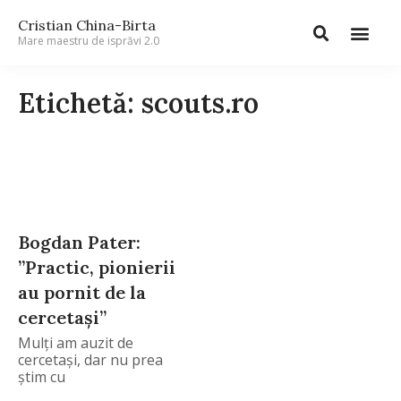
Cristian China-Birta
Mare maestru de isprăvi 2.0
Etichetă: scouts.ro
Bogdan Pater:
”Practic, pionierii
au pornit de la
cercetași”
Mulți am auzit de
cercetași, dar nu prea
știm cu