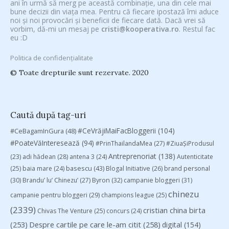
ani în urmă să merg pe această combinație, una din cele mai
bune decizii din viața mea. Pentru că fiecare ipostază îmi aduce
noi și noi provocări și beneficii de fiecare dată. Dacă vrei să
vorbim, dă-mi un mesaj pe
cristi@kooperativa.ro
. Restul fac
eu :D
Politica de confidențialitate
© Toate drepturile sunt rezervate. 2020
Caută după tag-uri
#CeVrăjiMaiFacBloggerii
(104)
#CeBagamInGura
(48)
#PoateVăInteresează
(94)
#PrinThailandaMea
(27)
#ZiuaȘiProdusul
Antreprenoriat
(138)
(23)
adi hădean
(28)
antena 3
(24)
Autenticitate
basescu
(43)
(25)
baia mare
(24)
Blogal Initiative
(26)
brand personal
(30)
Brandu’ lu’ Chinezu’
(27)
Byron
(32)
campanie bloggeri
(31)
chinezu
campanie pentru bloggeri
(29)
champions league
(25)
(2339)
cristian china birta
Chivas The Venture
(25)
concurs
(24)
(253)
Despre cartile pe care le-am citit
(258)
digital
(154)