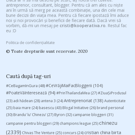
antreprenor, consultant, blogger. Pentru că am ales cu niște
ani în urmă să merg pe această combinație, una din cele mai
bune decizii din viața mea. Pentru că fiecare ipostază îmi aduce
noi și noi provocări și beneficii de fiecare dată. Dacă vrei să
vorbim, dă-mi un mesaj pe
cristi@kooperativa.ro
. Restul fac
eu :D
Politica de confidențialitate
© Toate drepturile sunt rezervate. 2020
Caută după tag-uri
#CeVrăjiMaiFacBloggerii
(104)
#CeBagamInGura
(48)
#PoateVăInteresează
(94)
#PrinThailandaMea
(27)
#ZiuaȘiProdusul
Antreprenoriat
(138)
(23)
adi hădean
(28)
antena 3
(24)
Autenticitate
basescu
(43)
(25)
baia mare
(24)
Blogal Initiative
(26)
brand personal
(30)
Brandu’ lu’ Chinezu’
(27)
Byron
(32)
campanie bloggeri
(31)
chinezu
campanie pentru bloggeri
(29)
champions league
(25)
(2339)
cristian china birta
Chivas The Venture
(25)
concurs
(24)