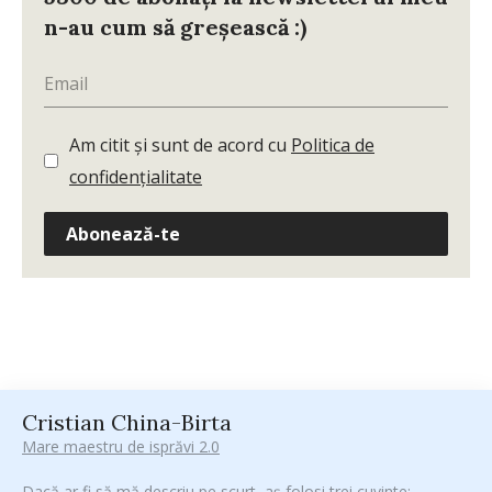
n-au cum să greșească :)
Am citit și sunt de acord cu
Politica de
confidențialitate
Abonează-te
Cristian China-Birta
Mare maestru de isprăvi 2.0
Dacă ar fi să mă descriu pe scurt, aș folosi trei cuvinte: