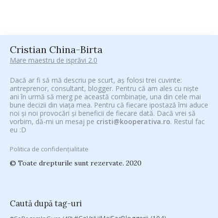
Cristian China-Birta
Mare maestru de isprăvi 2.0
Dacă ar fi să mă descriu pe scurt, aș folosi trei cuvinte:
antreprenor, consultant, blogger. Pentru că am ales cu niște
ani în urmă să merg pe această combinație, una din cele mai
bune decizii din viața mea. Pentru că fiecare ipostază îmi aduce
noi și noi provocări și beneficii de fiecare dată. Dacă vrei să
vorbim, dă-mi un mesaj pe
cristi@kooperativa.ro
. Restul fac
eu :D
Politica de confidențialitate
© Toate drepturile sunt rezervate. 2020
Caută după tag-uri