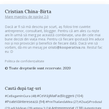
Cristian China-Birta
Mare maestru de isprăvi 2.0
Dacă ar fi să mă descriu pe scurt, aș folosi trei cuvinte:
antreprenor, consultant, blogger. Pentru că am ales cu niște
ani în urmă să merg pe această combinație, una din cele mai
bune decizii din viața mea. Pentru că fiecare ipostază îmi aduce
noi și noi provocări și beneficii de fiecare dată. Dacă vrei să
vorbim, dă-mi un mesaj pe
cristi@kooperativa.ro
. Restul fac
eu :D
Politica de confidențialitate
© Toate drepturile sunt rezervate. 2020
Caută după tag-uri
#CeVrăjiMaiFacBloggerii
(104)
#CeBagamInGura
(48)
#PoateVăInteresează
(94)
#PrinThailandaMea
(27)
#ZiuaȘiProdusul
Antreprenoriat
(138)
(23)
adi hădean
(28)
antena 3
(24)
Autenticitate