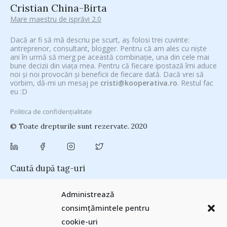
Cristian China-Birta
Mare maestru de isprăvi 2.0
Dacă ar fi să mă descriu pe scurt, aș folosi trei cuvinte:
antreprenor, consultant, blogger. Pentru că am ales cu niște
ani în urmă să merg pe această combinație, una din cele mai
bune decizii din viața mea. Pentru că fiecare ipostază îmi aduce
noi și noi provocări și beneficii de fiecare dată. Dacă vrei să
vorbim, dă-mi un mesaj pe
cristi@kooperativa.ro
. Restul fac
eu :D
Politica de confidențialitate
© Toate drepturile sunt rezervate. 2020
Caută după tag-uri
#CeVrăjiMaiFacBloggerii
(104)
#CeBagamInGura
(48)
Administrează
#PoateVăInteresează
(94)
#PrinThailandaMea
(27)
#ZiuaȘiProdusul
consimțămintele pentru
Antreprenoriat
(138)
(23)
adi hădean
(28)
antena 3
(24)
Autenticitate
cookie-uri
basescu
(43)
(25)
baia mare
(24)
Blogal Initiative
(26)
brand personal