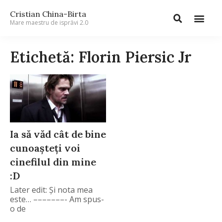
Cristian China-Birta
Mare maestru de isprăvi 2.0
Etichetă: Florin Piersic Jr
Ia să văd cât de bine
cunoaşteţi voi
cinefilul din mine
:D
Later edit: Şi nota mea
este… –––––––- Am spus-
o de