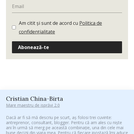
Am citit și sunt de acord cu
Politica de
confidențialitate
Abonează-te
Cristian China-Birta
Mare maestru de isprăvi 2.0
Dacă ar fi să mă descriu pe scurt, aș folosi trei cuvinte:
antreprenor, consultant, blogger. Pentru că am ales cu niște
ani în urmă să merg pe această combinație, una din cele mai
bune decizii din viața mea. Pentru că fiecare ipostază îmi aduce