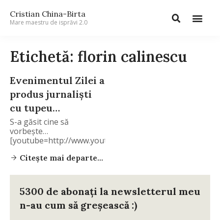
Cristian China-Birta
Mare maestru de isprăvi 2.0
Etichetă: florin calinescu
Evenimentul Zilei a
produs jurnalişti
cu tupeu…
S-a găsit cine să
vorbeşte…
[youtube=http://www.youtube.com/watch?
v=g-fT6Km3x9k] Şi
Citește mai departe...
reacţia Oanei Dobre.
5300 de abonați la newsletterul meu
n-au cum să greșească :)