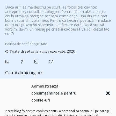
Dacă ar fi să mă descriu pe scurt, aș folosi trei cuvinte:
antreprenor, consultant, blogger. Pentru că am ales cu niște
ani în urmă să merg pe această combinație, una din cele mai
bune decizii din viața mea. Pentru că fiecare ipostază îmi aduce
noi și noi provocări și beneficii de fiecare dată. Dacă vrei să
vorbim, dă-mi un mesaj pe
cristi@kooperativa.ro
. Restul fac
eu :D
Politica de confidențialitate
© Toate drepturile sunt rezervate. 2020
Caută după tag-uri
#CeVrăjiMaiFacBloggerii
(104)
#CeBagamInGura
(48)
Administrează
#PoateVăInteresează
(94)
#PrinThailandaMea
(27)
#ZiuaȘiProdusul
consimțămintele pentru
Antreprenoriat
(138)
(23)
adi hădean
(28)
antena 3
(24)
Autenticitate
cookie-uri
basescu
(43)
(25)
baia mare
(24)
Blogal Initiative
(26)
brand personal
(30)
Brandu’ lu’ Chinezu’
(27)
Byron
(32)
campanie bloggeri
(31)
Acest blog folosește cookies pentru a personaliza conținutul pe care ți-l
chinezu
campanie pentru bloggeri
(29)
champions league
(25)
arată și pentru a contoriza numărul de vizitatori care accesează