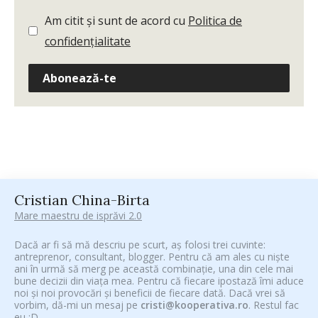
Am citit și sunt de acord cu
Politica de
confidențialitate
Abonează-te
Cristian China-Birta
Mare maestru de isprăvi 2.0
Dacă ar fi să mă descriu pe scurt, aș folosi trei cuvinte:
antreprenor, consultant, blogger. Pentru că am ales cu niște
ani în urmă să merg pe această combinație, una din cele mai
bune decizii din viața mea. Pentru că fiecare ipostază îmi aduce
noi și noi provocări și beneficii de fiecare dată. Dacă vrei să
vorbim, dă-mi un mesaj pe
cristi@kooperativa.ro
. Restul fac
eu :D