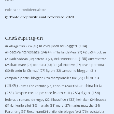
Politica de confidențialitate
© Toate drepturile sunt rezervate. 2020
Caută după tag-uri
#CeVrăjiMaiFacBloggerii
(104)
#CeBagamInGura
(48)
#PoateVăInteresează
(94)
#PrinThailandaMea
(27)
#ZiuaȘiProdusul
Antreprenoriat
(138)
(23)
adi hădean
(28)
antena 3
(24)
Autenticitate
basescu
(43)
(25)
baia mare
(24)
Blogal Initiative
(26)
brand personal
(30)
Brandu’ lu’ Chinezu’
(27)
Byron
(32)
campanie bloggeri
(31)
chinezu
campanie pentru bloggeri
(29)
champions league
(25)
(2339)
cristian china birta
Chivas The Venture
(25)
concurs
(24)
(253)
Despre cartile pe care le-am citit
(258)
digital
(154)
filosofice
(132)
federatia romana de rugby
(22)
heineken
(24)
leapsa
(31)
Linkurile zilei
(39)
manafu
(33)
mara
(27)
marius matache
(24)
Parenting
(55)
Recomandările zilei din blogosferă
(76)
revista biz