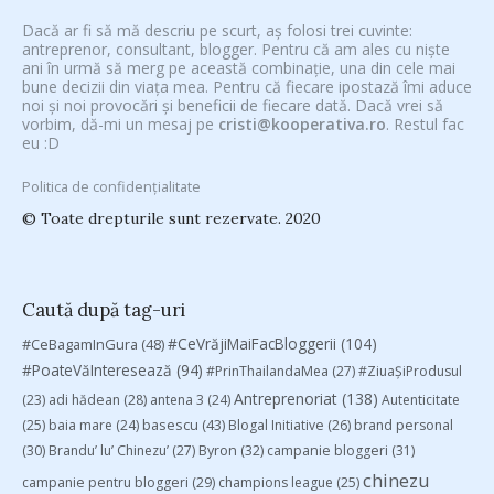
Dacă ar fi să mă descriu pe scurt, aș folosi trei cuvinte:
antreprenor, consultant, blogger. Pentru că am ales cu niște
ani în urmă să merg pe această combinație, una din cele mai
bune decizii din viața mea. Pentru că fiecare ipostază îmi aduce
noi și noi provocări și beneficii de fiecare dată. Dacă vrei să
vorbim, dă-mi un mesaj pe
cristi@kooperativa.ro
. Restul fac
eu :D
Politica de confidențialitate
© Toate drepturile sunt rezervate. 2020
Caută după tag-uri
#CeVrăjiMaiFacBloggerii
(104)
#CeBagamInGura
(48)
#PoateVăInteresează
(94)
#PrinThailandaMea
(27)
#ZiuaȘiProdusul
Antreprenoriat
(138)
(23)
adi hădean
(28)
antena 3
(24)
Autenticitate
basescu
(43)
(25)
baia mare
(24)
Blogal Initiative
(26)
brand personal
(30)
Brandu’ lu’ Chinezu’
(27)
Byron
(32)
campanie bloggeri
(31)
chinezu
campanie pentru bloggeri
(29)
champions league
(25)