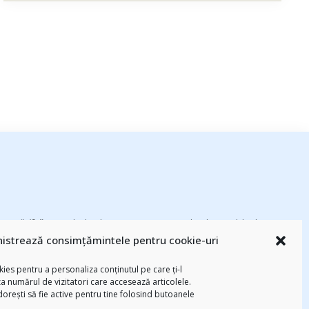
esează
(94)
#PrinThailandaMea
(27)
#ZiuaȘiProdusul
(23)
adi hădean
istrează consimțămintele pentru cookie-uri
basescu
(43)
Blogal Initiative
(26)
brand personal
(30)
Brandu’ lu’
chinezu
(2339)
i
(29)
champions league
(25)
Chivas The Venture
ies pentru a personaliza conținutul pe care ți-l
-am citit
(258)
digital
(154)
federatia romana de rugby
(22)
za numărul de vizitatori care accesează articolele.
 dorești să fie active pentru tine folosind butoanele
Parenting
(55)
Recomandările zilei din
mara
(27)
marius matache
(24)