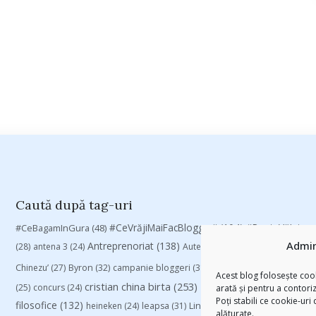
Caută după tag-uri
#CeVrăjiMaiFacBloggerii
(104)
#CeBagamInGura
(48)
#PoateVăInter
Admin
Antreprenoriat
(138)
(28)
antena 3
(24)
Autenticitate
(25)
baia mare
(24)
Chinezu’
(27)
Byron
(32)
campanie bloggeri
(31)
campanie pentru blogger
Acest blog folosește cook
cristian china birta
(253)
Despre cartile pe care le
(25)
concurs
(24)
arată și pentru a contori
Poți stabili ce cookie-uri
filosofice
(132)
heineken
(24)
leapsa
(31)
Linkurile zilei
(39)
manafu
(33)
alăturate.