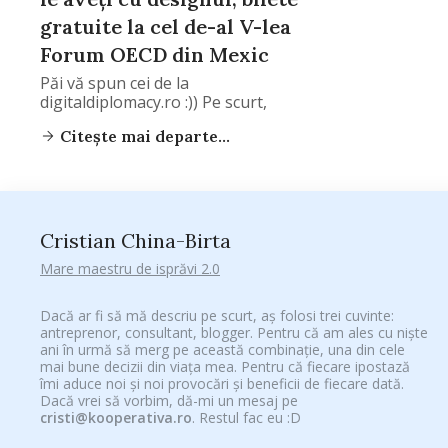
gratuite la cel de-al V-lea
Forum OECD din Mexic
Păi vă spun cei de la
digitaldiplomacy.ro :)) Pe scurt,
Citește mai departe...
Cristian China-Birta
Mare maestru de isprăvi 2.0
Dacă ar fi să mă descriu pe scurt, aș folosi trei cuvinte:
antreprenor, consultant, blogger. Pentru că am ales cu niște
ani în urmă să merg pe această combinație, una din cele
mai bune decizii din viața mea. Pentru că fiecare ipostază
îmi aduce noi și noi provocări și beneficii de fiecare dată.
Dacă vrei să vorbim, dă-mi un mesaj pe
cristi@kooperativa.ro
. Restul fac eu :D