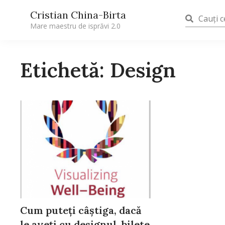
Cristian China-Birta
Mare maestru de isprăvi 2.0
Etichetă: Design
Cum puteți câștiga, dacă
le aveți cu designul, bilete