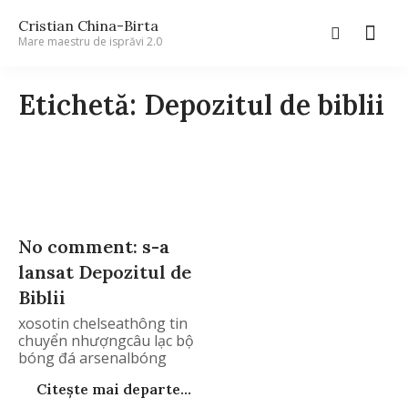
Cristian China-Birta
Mare maestru de isprăvi 2.0
Etichetă: Depozitul de biblii
No comment: s-a
lansat Depozitul de
Biblii
xosotin chelseathông tin
chuyển nhượngcâu lạc bộ
bóng đá arsenalbóng
Citește mai departe...