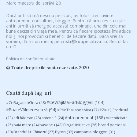
Mare maestru de isprăvi 2.0
Dacă ar fi să mă descriu pe scurt, aș folosi trei cuvinte:
antreprenor, consultant, blogger. Pentru că am ales cu niște
ani în urmă să merg pe această combinație, una din cele mai
bune decizii din viața mea. Pentru că fiecare ipostază îmi aduce
noi și noi provocări și beneficii de fiecare dată. Dacă vrei să
vorbim, dă-mi un mesaj pe
cristi@kooperativa.ro
. Restul fac
eu :D
Politica de confidențialitate
© Toate drepturile sunt rezervate. 2020
Caută după tag-uri
#CeVrăjiMaiFacBloggerii
(104)
#CeBagamInGura
(48)
#PoateVăInteresează
(94)
#PrinThailandaMea
(27)
#ZiuaȘiProdusul
Antreprenoriat
(138)
(23)
adi hădean
(28)
antena 3
(24)
Autenticitate
basescu
(43)
(25)
baia mare
(24)
Blogal Initiative
(26)
brand personal
(30)
Brandu’ lu’ Chinezu’
(27)
Byron
(32)
campanie bloggeri
(31)