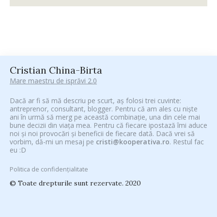
Cristian China-Birta
Mare maestru de isprăvi 2.0
Dacă ar fi să mă descriu pe scurt, aș folosi trei cuvinte:
antreprenor, consultant, blogger. Pentru că am ales cu niște
ani în urmă să merg pe această combinație, una din cele mai
bune decizii din viața mea. Pentru că fiecare ipostază îmi aduce
noi și noi provocări și beneficii de fiecare dată. Dacă vrei să
vorbim, dă-mi un mesaj pe
cristi@kooperativa.ro
. Restul fac
eu :D
Politica de confidențialitate
© Toate drepturile sunt rezervate. 2020