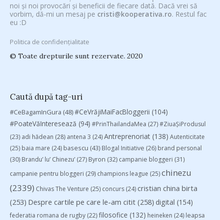
noi și noi provocări și beneficii de fiecare dată. Dacă vrei să
vorbim, dă-mi un mesaj pe
cristi@kooperativa.ro
. Restul fac
eu :D
Politica de confidențialitate
© Toate drepturile sunt rezervate. 2020
Caută după tag-uri
#CeVrăjiMaiFacBloggerii
(104)
#CeBagamInGura
(48)
#PoateVăInteresează
(94)
#PrinThailandaMea
(27)
#ZiuaȘiProdusul
Antreprenoriat
(138)
(23)
adi hădean
(28)
antena 3
(24)
Autenticitate
basescu
(43)
(25)
baia mare
(24)
Blogal Initiative
(26)
brand personal
(30)
Brandu’ lu’ Chinezu’
(27)
Byron
(32)
campanie bloggeri
(31)
chinezu
campanie pentru bloggeri
(29)
champions league
(25)
(2339)
cristian china birta
Chivas The Venture
(25)
concurs
(24)
(253)
Despre cartile pe care le-am citit
(258)
digital
(154)
filosofice
(132)
federatia romana de rugby
(22)
heineken
(24)
leapsa