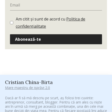
Am citit și sunt de acord cu
Politica de
confidențialitate
Abonează-te
Cristian China-Birta
Mare maestru de isprăvi 2.0
Dacă ar fi să mă descriu pe scurt, aș folosi trei cuvinte:
antreprenor, consultant, blogger. Pentru că am ales cu niște
ani în urmă să merg pe această combinație, una din cele mai
bune decizii din viața mea. Pentru că fiecare ipostază îmi aduce