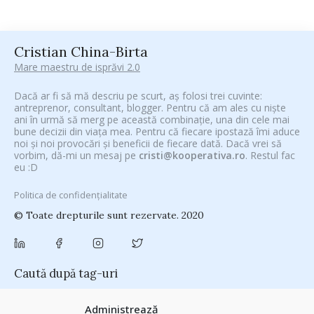
Cristian China-Birta
Mare maestru de isprăvi 2.0
Dacă ar fi să mă descriu pe scurt, aș folosi trei cuvinte:
antreprenor, consultant, blogger. Pentru că am ales cu niște
ani în urmă să merg pe această combinație, una din cele mai
bune decizii din viața mea. Pentru că fiecare ipostază îmi aduce
noi și noi provocări și beneficii de fiecare dată. Dacă vrei să
vorbim, dă-mi un mesaj pe
cristi@kooperativa.ro
. Restul fac
eu :D
Politica de confidențialitate
© Toate drepturile sunt rezervate. 2020
Caută după tag-uri
#CeVrăjiMaiFacBloggerii
(104)
#CeBagamInGura
(48)
Administrează
#PoateVăInteresează
(94)
#PrinThailandaMea
(27)
#ZiuaȘiProdusul