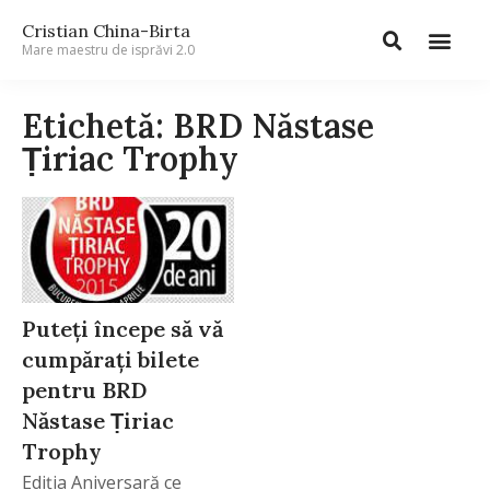
Cristian China-Birta
Mare maestru de isprăvi 2.0
Etichetă: BRD Năstase
Ṭiriac Trophy
Puteţi începe să vă
cumpăraţi bilete
pentru BRD
Năstase Ṭiriac
Trophy
Ediţia Aniversară ce