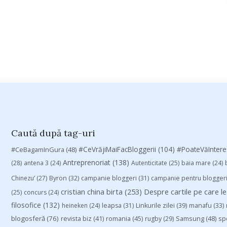
Caută după tag-uri
#CeVrăjiMaiFacBloggerii
(104)
#CeBagamInGura
(48)
#PoateVăInter
Antreprenoriat
(138)
(28)
antena 3
(24)
Autenticitate
(25)
baia mare
(24)
Chinezu’
(27)
Byron
(32)
campanie bloggeri
(31)
campanie pentru blogger
cristian china birta
(253)
Despre cartile pe care le
(25)
concurs
(24)
filosofice
(132)
heineken
(24)
leapsa
(31)
Linkurile zilei
(39)
manafu
(33)
blogosferă
(76)
revista biz
(41)
romania
(45)
Samsung
(48)
rugby
(29)
sp