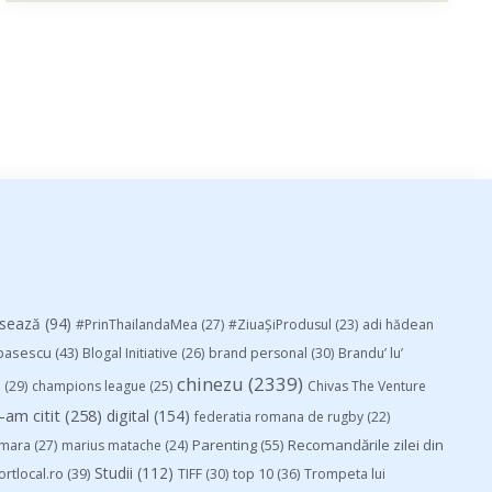
esează
(94)
#PrinThailandaMea
(27)
#ZiuaȘiProdusul
(23)
adi hădean
basescu
(43)
Blogal Initiative
(26)
brand personal
(30)
Brandu’ lu’
chinezu
(2339)
i
(29)
champions league
(25)
Chivas The Venture
-am citit
(258)
digital
(154)
federatia romana de rugby
(22)
Parenting
(55)
Recomandările zilei din
mara
(27)
marius matache
(24)
Studii
(112)
ortlocal.ro
(39)
TIFF
(30)
top 10
(36)
Trompeta lui