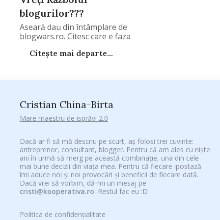
blogurilor???
Aseară dau din întâmplare de
blogwars.ro. Citesc care e faza
Citește mai departe...
Cristian China-Birta
Mare maestru de isprăvi 2.0
Dacă ar fi să mă descriu pe scurt, aș folosi trei cuvinte:
antreprenor, consultant, blogger. Pentru că am ales cu niște
ani în urmă să merg pe această combinație, una din cele
mai bune decizii din viața mea. Pentru că fiecare ipostază
îmi aduce noi și noi provocări și beneficii de fiecare dată.
Dacă vrei să vorbim, dă-mi un mesaj pe
cristi@kooperativa.ro
. Restul fac eu :D
Politica de confidențialitate