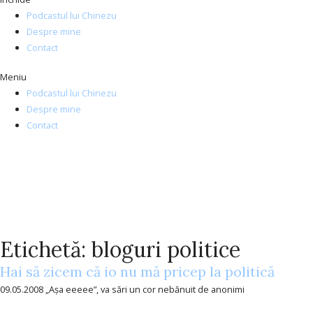
Podcastul lui Chinezu
Despre mine
Contact
Meniu
Podcastul lui Chinezu
Despre mine
Contact
Etichetă: bloguri politice
Hai să zicem că io nu mă pricep la politică
09.05.2008 „Aşa eeeee”, va sări un cor nebănuit de anonimi