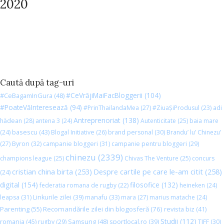
2020
Caută după tag-uri
#CeVrăjiMaiFacBloggerii
(104)
#CeBagamInGura
(48)
#PoateVăInteresează
(94)
#PrinThailandaMea
(27)
#ZiuaȘiProdusul
(23)
adi
Antreprenoriat
(138)
hădean
(28)
antena 3
(24)
Autenticitate
(25)
baia mare
basescu
(43)
(24)
Blogal Initiative
(26)
brand personal
(30)
Brandu’ lu’ Chinezu’
(27)
Byron
(32)
campanie bloggeri
(31)
campanie pentru bloggeri
(29)
chinezu
(2339)
champions league
(25)
Chivas The Venture
(25)
concurs
cristian china birta
(253)
Despre cartile pe care le-am citit
(258)
(24)
digital
(154)
filosofice
(132)
federatia romana de rugby
(22)
heineken
(24)
leapsa
(31)
Linkurile zilei
(39)
manafu
(33)
mara
(27)
marius matache
(24)
Parenting
(55)
Recomandările zilei din blogosferă
(76)
revista biz
(41)
Studii
(112)
romania
(45)
Samsung
(48)
rugby
(29)
sportlocal.ro
(39)
TIFF
(30)