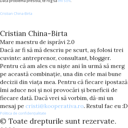
Dacă problema presistă, te rog să
îmi scrii
.
Cristian China-Birta
Cristian China-Birta
Mare maestru de isprăvi 2.0
Dacă ar fi să mă descriu pe scurt, aș folosi trei
cuvinte: antreprenor, consultant, blogger.
Pentru că am ales cu niște ani în urmă să merg
pe această combinație, una din cele mai bune
decizii din viața mea. Pentru că fiecare ipostază
îmi aduce noi și noi provocări și beneficii de
fiecare dată. Dacă vrei să vorbim, dă-mi un
mesaj pe
cristi@kooperativa.ro
. Restul fac eu :D
Politica de confidențialitate
© Toate drepturile sunt rezervate.