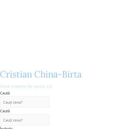
Cristian China-Birta
Mare maestru de isprăvi 2.0
Caută
Caută
Închide