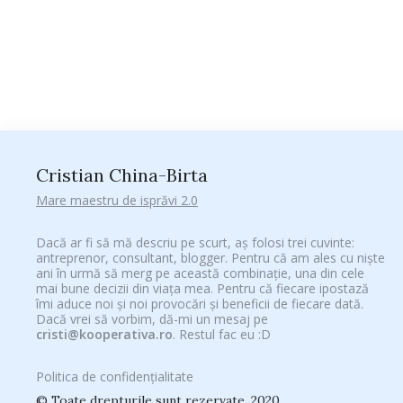
Cristian China-Birta
Mare maestru de isprăvi 2.0
Dacă ar fi să mă descriu pe scurt, aș folosi trei cuvinte:
antreprenor, consultant, blogger. Pentru că am ales cu niște
ani în urmă să merg pe această combinație, una din cele
mai bune decizii din viața mea. Pentru că fiecare ipostază
îmi aduce noi și noi provocări și beneficii de fiecare dată.
Dacă vrei să vorbim, dă-mi un mesaj pe
cristi@kooperativa.ro
. Restul fac eu :D
Politica de confidențialitate
© Toate drepturile sunt rezervate. 2020