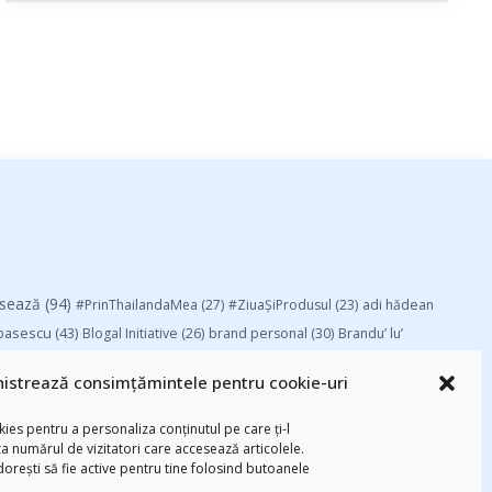
esează
(94)
#PrinThailandaMea
(27)
#ZiuaȘiProdusul
(23)
adi hădean
basescu
(43)
Blogal Initiative
(26)
brand personal
(30)
Brandu’ lu’
chinezu
(2339)
i
(29)
champions league
(25)
Chivas The Venture
istrează consimțămintele pentru cookie-uri
-am citit
(258)
digital
(154)
federatia romana de rugby
(22)
Parenting
(55)
Recomandările zilei din
mara
(27)
marius matache
(24)
ies pentru a personaliza conținutul pe care ți-l
za numărul de vizitatori care accesează articolele.
Studii
(112)
ortlocal.ro
(39)
TIFF
(30)
top 10
(36)
Trompeta lui
 dorești să fie active pentru tine folosind butoanele