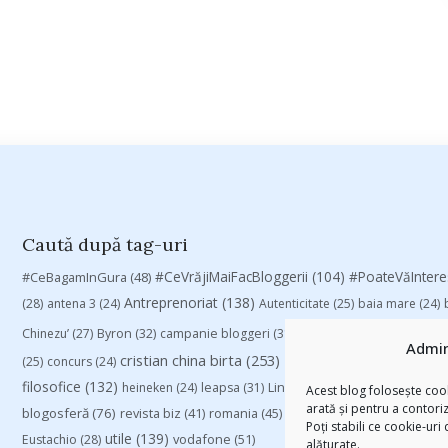
Caută după tag-uri
#CeVrăjiMaiFacBloggerii
(104)
#CeBagamInGura
(48)
#PoateVăInter
Antreprenoriat
(138)
(28)
antena 3
(24)
Autenticitate
(25)
baia mare
(24)
Chinezu’
(27)
Byron
(32)
campanie bloggeri
(31)
campanie pentru blogger
Admin
cristian china birta
(253)
Despre cartile pe care le
(25)
concurs
(24)
filosofice
(132)
heineken
(24)
leapsa
(31)
Linkurile zilei
(39)
manafu
(33)
Acest blog folosește cook
arată și pentru a contori
blogosferă
(76)
revista biz
(41)
romania
(45)
Samsung
(48)
rugby
(29)
sp
Poți stabili ce cookie-uri
utile
(139)
vodafone
(51)
Eustachio
(28)
alăturate.