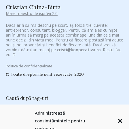
Cristian China-Birta
Mare maestru de isprăvi 2.0
Dacă ar fi să mă descriu pe scurt, aș folosi trei cuvinte:
antreprenor, consultant, blogger. Pentru că am ales cu niște
ani în urmă să merg pe această combinație, una din cele mai
bune decizii din viața mea. Pentru că fiecare ipostază îmi aduce
noi și noi provocări și beneficii de fiecare dată. Dacă vrei să
vorbim, dă-mi un mesaj pe
cristi@kooperativa.ro
. Restul fac
eu :D
Politica de confidențialitate
© Toate drepturile sunt rezervate. 2020
Caută după tag-uri
#CeVrăjiMaiFacBloggerii
(104)
#CeBagamInGura
(48)
Administrează
#PoateVăInteresează
(94)
#PrinThailandaMea
(27)
#ZiuaȘiProdusul
consimțămintele pentru
Antreprenoriat
(138)
(23)
adi hădean
(28)
antena 3
(24)
Autenticitate
cookie-uri
basescu
(43)
(25)
baia mare
(24)
Blogal Initiative
(26)
brand personal