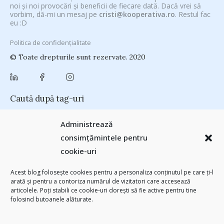
noi și noi provocări și beneficii de fiecare dată. Dacă vrei să
vorbim, dă-mi un mesaj pe
cristi@kooperativa.ro
. Restul fac
eu :D
Politica de confidențialitate
© Toate drepturile sunt rezervate. 2020
Caută după tag-uri
#CeVrăjiMaiFacBloggerii
(104)
#CeBagamInGura
(48)
Administrează
#PoateVăInteresează
(94)
#PrinThailandaMea
(27)
#ZiuaȘiProdusul
consimțămintele pentru
Antreprenoriat
(138)
(23)
adi hădean
(28)
antena 3
(24)
Autenticitate
cookie-uri
basescu
(43)
(25)
baia mare
(24)
Blogal Initiative
(26)
brand personal
(30)
Brandu’ lu’ Chinezu’
(27)
Byron
(32)
campanie bloggeri
(31)
Acest blog folosește cookies pentru a personaliza conținutul pe care ți-l
chinezu
campanie pentru bloggeri
(29)
champions league
(25)
arată și pentru a contoriza numărul de vizitatori care accesează
(2339)
articolele. Poți stabili ce cookie-uri dorești să fie active pentru tine
cristian china birta
Chivas The Venture
(25)
concurs
(24)
folosind butoanele alăturate.
(253)
Despre cartile pe care le-am citit
(258)
digital
(154)
filosofice
(132)
federatia romana de rugby
(22)
heineken
(24)
leapsa