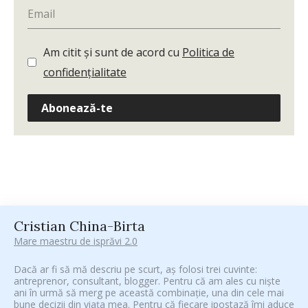
Am citit și sunt de acord cu
Politica de
confidențialitate
Abonează-te
Cristian China-Birta
Mare maestru de isprăvi 2.0
Dacă ar fi să mă descriu pe scurt, aș folosi trei cuvinte:
antreprenor, consultant, blogger. Pentru că am ales cu niște
ani în urmă să merg pe această combinație, una din cele mai
bune decizii din viața mea. Pentru că fiecare ipostază îmi aduce