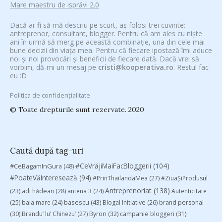
Mare maestru de isprăvi 2.0
Dacă ar fi să mă descriu pe scurt, aș folosi trei cuvinte:
antreprenor, consultant, blogger. Pentru că am ales cu niște
ani în urmă să merg pe această combinație, una din cele mai
bune decizii din viața mea. Pentru că fiecare ipostază îmi aduce
noi și noi provocări și beneficii de fiecare dată. Dacă vrei să
vorbim, dă-mi un mesaj pe
cristi@kooperativa.ro
. Restul fac
eu :D
Politica de confidențialitate
© Toate drepturile sunt rezervate. 2020
Caută după tag-uri
#CeVrăjiMaiFacBloggerii
(104)
#CeBagamInGura
(48)
#PoateVăInteresează
(94)
#PrinThailandaMea
(27)
#ZiuaȘiProdusul
Antreprenoriat
(138)
(23)
adi hădean
(28)
antena 3
(24)
Autenticitate
basescu
(43)
(25)
baia mare
(24)
Blogal Initiative
(26)
brand personal
(30)
Brandu’ lu’ Chinezu’
(27)
Byron
(32)
campanie bloggeri
(31)