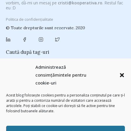
vorbim, dă-mi un mesaj pe
cristi@kooperativa.ro
. Restul fac
eu :D
Politica de confidențialitate
© Toate drepturile sunt rezervate. 2020
Caută după tag-uri
#CeVrăjiMaiFacBloggerii
(104)
#CeBagamInGura
(48)
Administrează
#PoateVăInteresează
(94)
#PrinThailandaMea
(27)
#ZiuaȘiProdusul
consimțămintele pentru
Antreprenoriat
(138)
(23)
adi hădean
(28)
antena 3
(24)
Autenticitate
cookie-uri
basescu
(43)
(25)
baia mare
(24)
Blogal Initiative
(26)
brand personal
(30)
Brandu’ lu’ Chinezu’
(27)
Byron
(32)
campanie bloggeri
(31)
Acest blog folosește cookies pentru a personaliza conținutul pe care ți-l
chinezu
campanie pentru bloggeri
(29)
champions league
(25)
arată și pentru a contoriza numărul de vizitatori care accesează
(2339)
articolele. Poți stabili ce cookie-uri dorești să fie active pentru tine
cristian china birta
Chivas The Venture
(25)
concurs
(24)
folosind butoanele alăturate.
(253)
Despre cartile pe care le-am citit
(258)
digital
(154)
filosofice
(132)
federatia romana de rugby
(22)
heineken
(24)
leapsa
(31)
Linkurile zilei
(39)
manafu
(33)
mara
(27)
marius matache
(24)