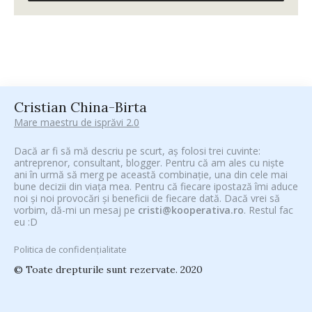
Cristian China-Birta
Mare maestru de isprăvi 2.0
Dacă ar fi să mă descriu pe scurt, aș folosi trei cuvinte:
antreprenor, consultant, blogger. Pentru că am ales cu niște
ani în urmă să merg pe această combinație, una din cele mai
bune decizii din viața mea. Pentru că fiecare ipostază îmi aduce
noi și noi provocări și beneficii de fiecare dată. Dacă vrei să
vorbim, dă-mi un mesaj pe
cristi@kooperativa.ro
. Restul fac
eu :D
Politica de confidențialitate
© Toate drepturile sunt rezervate. 2020