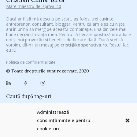
Mare maestru de isprăvi 2.0
Dacă ar fi să mă descriu pe scurt, aș folosi trei cuvinte:
antreprenor, consultant, blogger. Pentru că am ales cu niște
ani în urmă să merg pe această combinație, una din cele mai
bune decizii din viața mea. Pentru că fiecare ipostază îmi aduce
noi și noi provocări și beneficii de fiecare dată. Dacă vrei să
vorbim, dă-mi un mesaj pe
cristi@kooperativa.ro
. Restul fac
eu :D
Politica de confidențialitate
© Toate drepturile sunt rezervate. 2020
Caută după tag-uri
#CeVrăjiMaiFacBloggerii
(104)
#CeBagamInGura
(48)
Administrează
#PoateVăInteresează
(94)
#PrinThailandaMea
(27)
#ZiuaȘiProdusul
consimțămintele pentru
Antreprenoriat
(138)
(23)
adi hădean
(28)
antena 3
(24)
Autenticitate
cookie-uri
basescu
(43)
(25)
baia mare
(24)
Blogal Initiative
(26)
brand personal
(30)
Brandu’ lu’ Chinezu’
(27)
Byron
(32)
campanie bloggeri
(31)