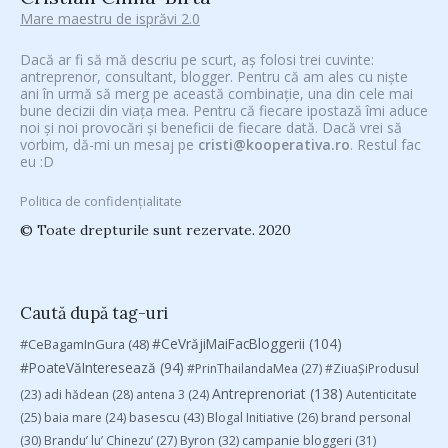
Mare maestru de isprăvi 2.0
Dacă ar fi să mă descriu pe scurt, aș folosi trei cuvinte:
antreprenor, consultant, blogger. Pentru că am ales cu niște
ani în urmă să merg pe această combinație, una din cele mai
bune decizii din viața mea. Pentru că fiecare ipostază îmi aduce
noi și noi provocări și beneficii de fiecare dată. Dacă vrei să
vorbim, dă-mi un mesaj pe
cristi@kooperativa.ro
. Restul fac
eu :D
Politica de confidențialitate
© Toate drepturile sunt rezervate. 2020
Caută după tag-uri
#CeVrăjiMaiFacBloggerii
(104)
#CeBagamInGura
(48)
#PoateVăInteresează
(94)
#PrinThailandaMea
(27)
#ZiuaȘiProdusul
Antreprenoriat
(138)
(23)
adi hădean
(28)
antena 3
(24)
Autenticitate
basescu
(43)
(25)
baia mare
(24)
Blogal Initiative
(26)
brand personal
(30)
Brandu’ lu’ Chinezu’
(27)
Byron
(32)
campanie bloggeri
(31)