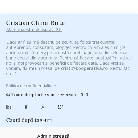
Cristian China-Birta
Mare maestru de isprăvi 2.0
Dacă ar fi să mă descriu pe scurt, aș folosi trei cuvinte:
antreprenor, consultant, blogger. Pentru că am ales cu niște
ani în urmă să merg pe această combinație, una din cele mai
bune decizii din viața mea. Pentru că fiecare ipostază îmi aduce
noi și noi provocări și beneficii de fiecare dată. Dacă vrei să
vorbim, dă-mi un mesaj pe
cristi@kooperativa.ro
. Restul fac
eu :D
Politica de confidențialitate
© Toate drepturile sunt rezervate. 2020
Caută după tag-uri
#CeVrăjiMaiFacBloggerii
(104)
#CeBagamInGura
(48)
Administrează
#PoateVăInteresează
(94)
#PrinThailandaMea
(27)
#ZiuaȘiProdusul