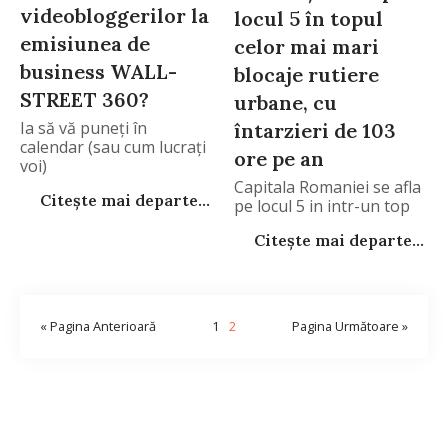
videobloggerilor la
locul 5 în topul
emisiunea de
celor mai mari
business WALL-
blocaje rutiere
STREET 360?
urbane, cu
Ia să vă puneți în
întarzieri de 103
calendar (sau cum lucrați
ore pe an
voi)
Capitala Romaniei se afla
Citește mai departe...
pe locul 5 in intr-un top
Citește mai departe...
« Pagina Anterioară
1
2
Pagina Următoare »