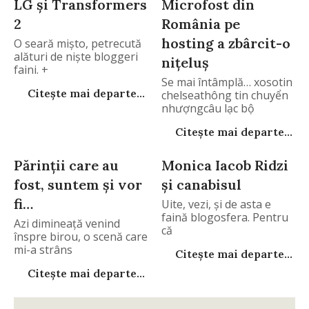
LG şi Transformers
Microfost din
2
România pe
hosting a zbârcit-o
O seară mişto, petrecută
alături de nişte bloggeri
niţeluş
faini. +
Se mai întâmplă… xosotin
Citește mai departe...
chelseathông tin chuyển
nhượngcâu lạc bộ
Citește mai departe...
Părinţii care au
Monica Iacob Ridzi
fost, suntem şi vor
şi canabisul
fi…
Uite, vezi, şi de asta e
faină blogosfera. Pentru
Azi dimineaţă venind
că
înspre birou, o scenă care
mi-a strâns
Citește mai departe...
Citește mai departe...