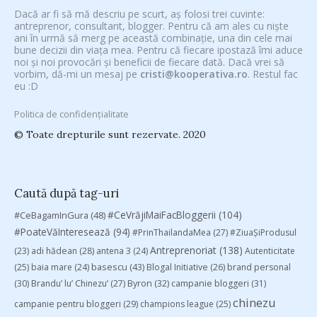
Dacă ar fi să mă descriu pe scurt, aș folosi trei cuvinte:
antreprenor, consultant, blogger. Pentru că am ales cu niște
ani în urmă să merg pe această combinație, una din cele mai
bune decizii din viața mea. Pentru că fiecare ipostază îmi aduce
noi și noi provocări și beneficii de fiecare dată. Dacă vrei să
vorbim, dă-mi un mesaj pe
cristi@kooperativa.ro
. Restul fac
eu :D
Politica de confidențialitate
© Toate drepturile sunt rezervate. 2020
Caută după tag-uri
#CeVrăjiMaiFacBloggerii
(104)
#CeBagamInGura
(48)
#PoateVăInteresează
(94)
#PrinThailandaMea
(27)
#ZiuaȘiProdusul
Antreprenoriat
(138)
(23)
adi hădean
(28)
antena 3
(24)
Autenticitate
basescu
(43)
(25)
baia mare
(24)
Blogal Initiative
(26)
brand personal
(30)
Brandu’ lu’ Chinezu’
(27)
Byron
(32)
campanie bloggeri
(31)
chinezu
campanie pentru bloggeri
(29)
champions league
(25)