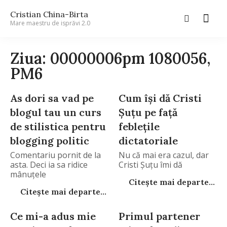
Cristian China-Birta
Mare maestru de isprăvi 2.0
Ziua: 00000006pm 1080056,
PM6
As dori sa vad pe
Cum îşi dă Cristi
blogul tau un curs
Şuţu pe faţă
de stilistica pentru
febleţile
blogging politic
dictatoriale
Comentariu pornit de la
Nu că mai era cazul, dar
asta. Deci ia sa ridice
Cristi Şuţu îmi dă
mânuţele
Citește mai departe...
Citește mai departe...
Ce mi-a adus mie
Primul partener