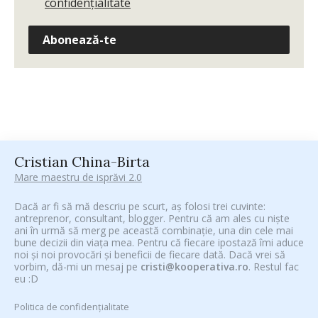
confidențialitate
Abonează-te
Cristian China-Birta
Mare maestru de isprăvi 2.0
Dacă ar fi să mă descriu pe scurt, aș folosi trei cuvinte:
antreprenor, consultant, blogger. Pentru că am ales cu niște
ani în urmă să merg pe această combinație, una din cele mai
bune decizii din viața mea. Pentru că fiecare ipostază îmi aduce
noi și noi provocări și beneficii de fiecare dată. Dacă vrei să
vorbim, dă-mi un mesaj pe
cristi@kooperativa.ro
. Restul fac
eu :D
Politica de confidențialitate