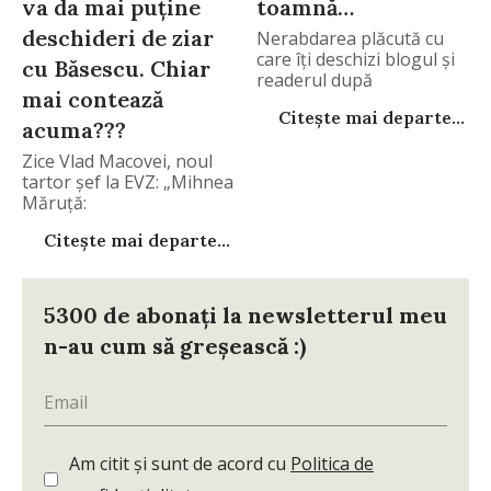
va da mai puţine
toamnă…
deschideri de ziar
Nerabdarea plăcută cu
care îţi deschizi blogul şi
cu Băsescu. Chiar
readerul după
mai contează
Citește mai departe...
acuma???
Zice Vlad Macovei, noul
tartor şef la EVZ: „Mihnea
Măruţă:
Citește mai departe...
5300 de abonați la newsletterul meu
n-au cum să greșească :)
Am citit și sunt de acord cu
Politica de