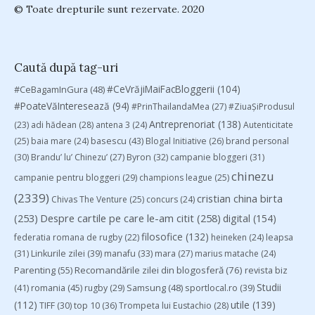
© Toate drepturile sunt rezervate. 2020
Caută după tag-uri
#CeVrăjiMaiFacBloggerii
(104)
#CeBagamInGura
(48)
#PoateVăInteresează
(94)
#PrinThailandaMea
(27)
#ZiuaȘiProdusul
Antreprenoriat
(138)
(23)
adi hădean
(28)
antena 3
(24)
Autenticitate
basescu
(43)
(25)
baia mare
(24)
Blogal Initiative
(26)
brand personal
(30)
Brandu’ lu’ Chinezu’
(27)
Byron
(32)
campanie bloggeri
(31)
chinezu
campanie pentru bloggeri
(29)
champions league
(25)
(2339)
cristian china birta
Chivas The Venture
(25)
concurs
(24)
(253)
Despre cartile pe care le-am citit
(258)
digital
(154)
filosofice
(132)
federatia romana de rugby
(22)
heineken
(24)
leapsa
(31)
Linkurile zilei
(39)
manafu
(33)
mara
(27)
marius matache
(24)
Parenting
(55)
Recomandările zilei din blogosferă
(76)
revista biz
Studii
(41)
romania
(45)
Samsung
(48)
rugby
(29)
sportlocal.ro
(39)
(112)
utile
(139)
TIFF
(30)
top 10
(36)
Trompeta lui Eustachio
(28)