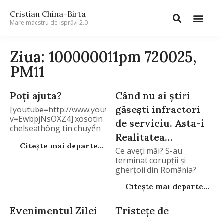
Cristian China-Birta
Mare maestru de isprăvi 2.0
Ziua: 100000011pm 720025,
PM11
Poţi ajuta?
Când nu ai ştiri
găseşti infractori
[youtube=http://www.youtube.com/watch?
v=EwbpjNsOXZ4] xosotin
de serviciu. Asta-i
chelseathông tin chuyển
Realitatea…
nhượngcâu lạc bộ bóng
Citește mai departe...
đá
Ce aveţi măi? S-au
terminat corupţii şi
gherţoii din România?
Citește mai departe...
Evenimentul Zilei
Tristeţe de