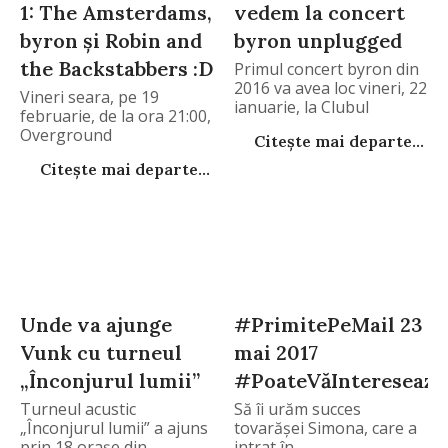
1: The Amsterdams,
vedem la concert
byron și Robin and
byron unplugged
the Backstabbers :D
Primul concert byron din
2016 va avea loc vineri, 22
Vineri seara, pe 19
ianuarie, la Clubul
februarie, de la ora 21:00,
Taranului din Bucuresti
Overground
Citește mai departe...
(strada Monetariei, nr 3),
de la 22.00.
Citește mai departe...
Unde va ajunge
#PrimitePeMail 23
Vunk cu turneul
mai 2017
„Înconjurul lumii”
#PoateVăInteresează
Turneul acustic
Să îi urăm succes
„Înconjurul lumii” a ajuns
tovarășei Simona, care a
prin 18 orașe din
intrat în