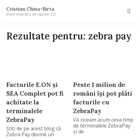
Cristian China-Birta
Mare maestru de isprăvi 2.0
Rezultate pentru: zebra pay
Facturile E.ON și
Peste 1 milion de
SEA Complet pot fi
români își pot plăti
achitate la
facturile cu
terminalele
ZebraPay
ZebraPay
Vă ziceam acum ceva timp
de terminalele ZebraPay
Știți de pe acest blog că
și de
Zebra Pay devine un