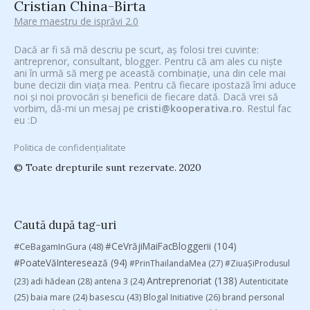
Cristian China-Birta
Mare maestru de isprăvi 2.0
Dacă ar fi să mă descriu pe scurt, aș folosi trei cuvinte:
antreprenor, consultant, blogger. Pentru că am ales cu niște
ani în urmă să merg pe această combinație, una din cele mai
bune decizii din viața mea. Pentru că fiecare ipostază îmi aduce
noi și noi provocări și beneficii de fiecare dată. Dacă vrei să
vorbim, dă-mi un mesaj pe
cristi@kooperativa.ro
. Restul fac
eu :D
Politica de confidențialitate
© Toate drepturile sunt rezervate. 2020
Caută după tag-uri
#CeVrăjiMaiFacBloggerii
(104)
#CeBagamInGura
(48)
#PoateVăInteresează
(94)
#PrinThailandaMea
(27)
#ZiuaȘiProdusul
Antreprenoriat
(138)
(23)
adi hădean
(28)
antena 3
(24)
Autenticitate
basescu
(43)
(25)
baia mare
(24)
Blogal Initiative
(26)
brand personal