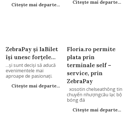
Citește mai departe...
Citește mai departe...
ZebraPay și IaBilet
Floria.ro permite
își unesc forțele…
plata prin
terminale self –
…și sunt deciși să aducă
evenimentele mai
service, prin
aproape de pasionați.
ZebraPay
Citește mai departe...
xosotin chelseathông tin
chuyển nhượngcâu lạc bộ
bóng đá
Citește mai departe...