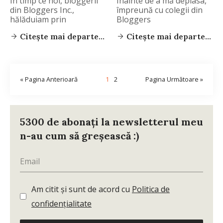
În timp ce noi, bloggerii
Înainte de a mă deplasa,
din Bloggers Inc.,
împreună cu colegii din
hălăduiam prin
Bloggers
Citește mai departe...
Citește mai departe...
« Pagina Anterioară
1
2
Pagina Următoare »
5300 de abonați la newsletterul meu
n-au cum să greșească :)
Am citit și sunt de acord cu
Politica de
confidențialitate