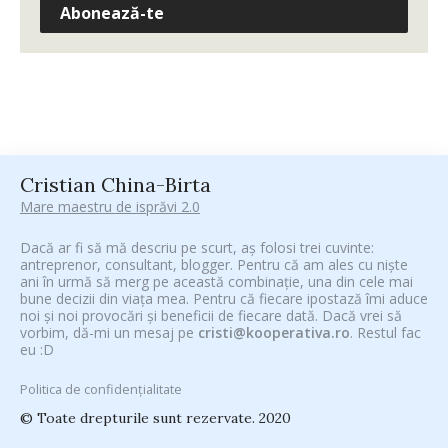
Abonează-te
Cristian China-Birta
Mare maestru de isprăvi 2.0
Dacă ar fi să mă descriu pe scurt, aș folosi trei cuvinte:
antreprenor, consultant, blogger. Pentru că am ales cu niște
ani în urmă să merg pe această combinație, una din cele mai
bune decizii din viața mea. Pentru că fiecare ipostază îmi aduce
noi și noi provocări și beneficii de fiecare dată. Dacă vrei să
vorbim, dă-mi un mesaj pe
cristi@kooperativa.ro
. Restul fac
eu :D
Politica de confidențialitate
© Toate drepturile sunt rezervate. 2020