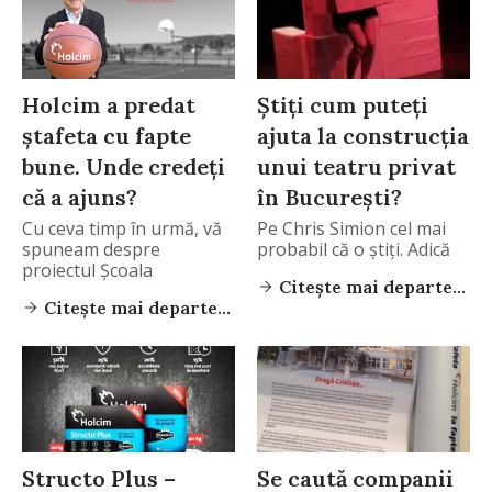
Holcim a predat
Știți cum puteți
ștafeta cu fapte
ajuta la construcția
bune. Unde credeți
unui teatru privat
că a ajuns?
în București?
Cu ceva timp în urmă, vă
Pe Chris Simion cel mai
spuneam despre
probabil că o știți. Adică
proiectul Școala
Citește mai departe...
Citește mai departe...
Structo Plus –
Se caută companii