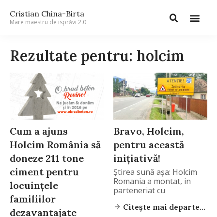
Cristian China-Birta
Mare maestru de isprăvi 2.0
Rezultate pentru: holcim
Cum a ajuns
Bravo, Holcim,
Holcim România să
pentru această
doneze 211 tone
inițiativă!
ciment pentru
Știrea sună așa: Holcim
Romania a montat, in
locuințele
parteneriat cu
familiilor
Citește mai departe...
dezavantajate