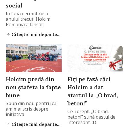
social
În luna decembrie a
anului trecut, Holcim
România a lansat
Citește mai departe...
Holcim predă din
Fiți pe fază căci
nou ștafeta la fapte
Holcim a dat
bune
startul la „O brad,
beton!”
Spun din nou pentru că
am mai scris despre
Ce-i drept, „O brad,
inițiativa
beton!” sună destul de
interesant. :D
Citește mai departe...