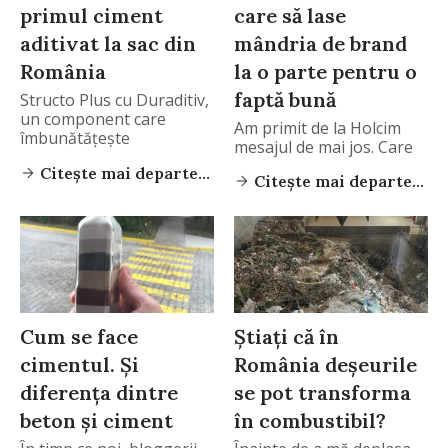
primul ciment
care să lase
aditivat la sac din
mândria de brand
România
la o parte pentru o
faptă bună
Structo Plus cu Duraditiv,
un component care
Am primit de la Holcim
îmbunătățește
mesajul de mai jos. Care
proprietățile betoanelor
Citește mai departe...
Citește mai departe...
Cum se face
Știați că în
cimentul. Și
România deșeurile
diferența dintre
se pot transforma
beton și ciment
în combustibil?