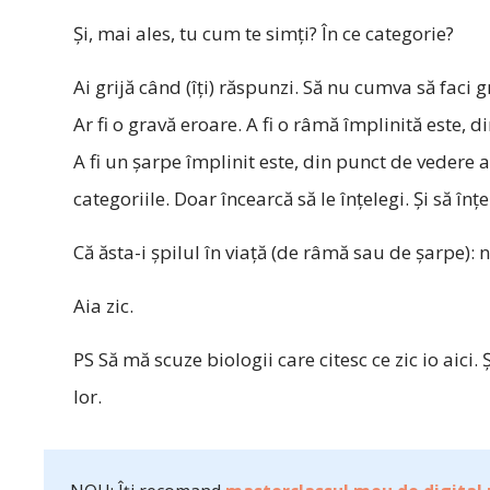
Și, mai ales, tu cum te simți? În ce categorie?
Ai grijă când (îți) răspunzi. Să nu cumva să faci 
Ar fi o gravă eroare. A fi o râmă împlinită este, 
A fi un șarpe împlinit este, din punct de vedere
categoriile. Doar încearcă să le înțelegi. Și să înțe
Că ăsta-i șpilul în viață (de râmă sau de șarpe): nu
Aia zic.
PS Să mă scuze biologii care citesc ce zic io aici.
lor.