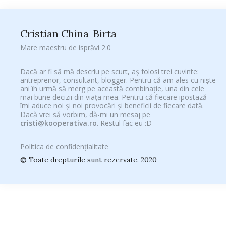
Cristian China-Birta
Mare maestru de isprăvi 2.0
Dacă ar fi să mă descriu pe scurt, aș folosi trei cuvinte:
antreprenor, consultant, blogger. Pentru că am ales cu niște
ani în urmă să merg pe această combinație, una din cele
mai bune decizii din viața mea. Pentru că fiecare ipostază
îmi aduce noi și noi provocări și beneficii de fiecare dată.
Dacă vrei să vorbim, dă-mi un mesaj pe
cristi@kooperativa.ro
. Restul fac eu :D
Politica de confidențialitate
© Toate drepturile sunt rezervate. 2020