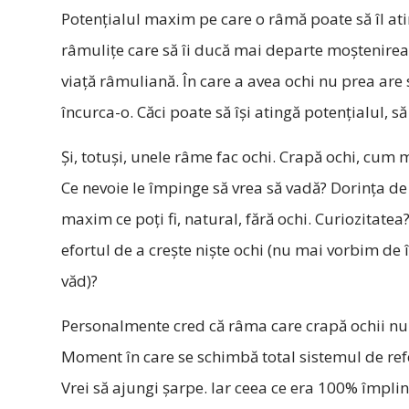
Potențialul maxim pe care o râmă poate să îl ati
râmulițe care să îi ducă mai departe moștenirea 
viață râmuliană. În care a avea ochi nu prea are s
încurca-o. Căci poate să își atingă potențialul, să
Și, totuși, unele râme fac ochi. Crapă ochi, cum
Ce nevoie le împinge să vrea să vadă? Dorința de a
maxim ce poți fi, natural, fără ochi. Curiozitate
efortul de a crește niște ochi (nu mai vorbim de 
văd)?
Personalmente cred că râma care crapă ochii nu m
Moment în care se schimbă total sistemul de refe
Vrei să ajungi șarpe. Iar ceea ce era 100% împli