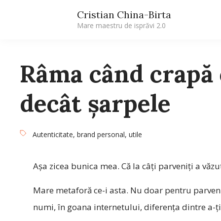
Cristian China-Birta
Mare maestru de isprăvi 2.0
Râma când crapă 
decât șarpele
Autenticitate
,
brand personal
,
utile
Așa zicea bunica mea. Că la câți parveniți a văzut
Mare metaforă ce-i asta. Nu doar pentru parvenis
numi, în goana internetului, diferența dintre a-ți 