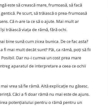
ngă este să crească mare, frumoasă, să facă
gentică. Pe scurt, să trăiască o prea-frumoasă
ens. Că n-are la ce să o ajute. Mai mult ar
 își trăiască viața de râmă, fără ochi.
 mai bine sună cum zicea bunica. De ce fac asta?
 fi mai mult decât sunt? Păi, ca râmă, poți să fii
a? Posibil. Dar nu-i cumva un cost prea mare
întreg aparatul de interpretare a ceea ce ochii
ai vrea să fie râmă. Altă explicație nu găsesc.
rință. Căci a fi doar râmă nu mai este de ajuns.
nirea potențialului pentru o râmă pentru un