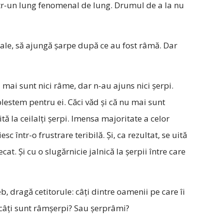
tr-un lung fenomenal de lung. Drumul de a la nu
rnale, să ajungă șarpe după ce au fost râmă. Dar
u mai sunt nici râme, dar n-au ajuns nici șerpi.
lestem pentru ei. Căci văd și că nu mai sunt
ă la ceilalți șerpi. Imensa majoritate a celor
c într-o frustrare teribilă. Și, ca rezultat, se uită
at. Și cu o slugărnicie jalnică la șerpii între care
reb, dragă cetitorule: câți dintre oamenii pe care îi
e câți sunt râmșerpi? Sau șerprâmi?