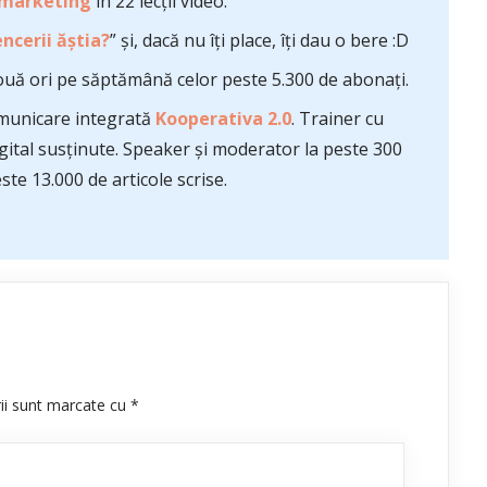
 marketing
în 22 lecții video.
ncerii ăștia?
” și, dacă nu îți place, îți dau o bere :D
uă ori pe săptămână celor peste 5.300 de abonați.
comunicare integrată
Kooperativa 2.0
. Trainer cu
ital susținute. Speaker și moderator la peste 300
te 13.000 de articole scrise.
rii sunt marcate cu
*