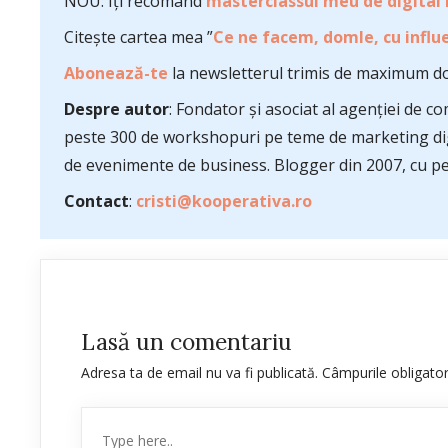
NOU: Îți recomand
masterclassul meu de digital
Citește cartea mea ”
Ce ne facem, domle, cu influe
Abonează-te
la newsletterul trimis de maximum do
Despre autor
: Fondator și asociat al agenției de 
peste 300 de workshopuri pe teme de marketing dig
de evenimente de business. Blogger din 2007, cu pes
Contact
:
cristi@kooperativa.ro
Lasă un comentariu
Adresa ta de email nu va fi publicată.
Câmpurile obligato