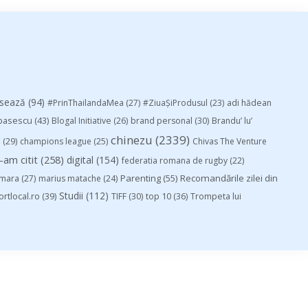
esează
(94)
#PrinThailandaMea
(27)
#ZiuaȘiProdusul
(23)
adi hădean
basescu
(43)
Blogal Initiative
(26)
brand personal
(30)
Brandu’ lu’
chinezu
(2339)
i
(29)
champions league
(25)
Chivas The Venture
-am citit
(258)
digital
(154)
federatia romana de rugby
(22)
Parenting
(55)
Recomandările zilei din
mara
(27)
marius matache
(24)
Studii
(112)
ortlocal.ro
(39)
TIFF
(30)
top 10
(36)
Trompeta lui