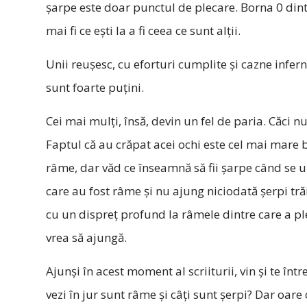
șarpe este doar punctul de plecare. Borna 0 din
mai fi ce ești la a fi ceea ce sunt alții.
Unii reușesc, cu eforturi cumplite și cazne infe
sunt foarte puțini.
Cei mai mulți, însă, devin un fel de paria. Căci n
Faptul că au crăpat acei ochi este cel mai mare b
râme, dar văd ce înseamnă să fii șarpe când se uit
care au fost râme și nu ajung niciodată șerpi trăies
cu un dispreț profund la râmele dintre care a plec
vrea să ajungă.
Ajunși în acest moment al scriiturii, vin și te înt
vezi în jur sunt râme și câți sunt șerpi? Dar oar