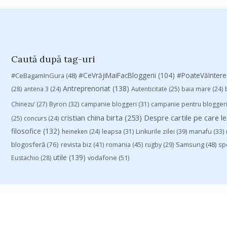
Caută după tag-uri
#CeVrăjiMaiFacBloggerii
(104)
#CeBagamInGura
(48)
#PoateVăInter
Antreprenoriat
(138)
(28)
antena 3
(24)
Autenticitate
(25)
baia mare
(24)
Chinezu’
(27)
Byron
(32)
campanie bloggeri
(31)
campanie pentru blogger
cristian china birta
(253)
Despre cartile pe care le
(25)
concurs
(24)
filosofice
(132)
heineken
(24)
leapsa
(31)
Linkurile zilei
(39)
manafu
(33)
blogosferă
(76)
revista biz
(41)
romania
(45)
Samsung
(48)
rugby
(29)
sp
utile
(139)
vodafone
(51)
Eustachio
(28)