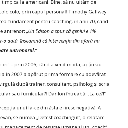
i timp ca la americani. Bine, să nu uităm de
olo colo, prin capul personal! Timothy Gallwey
area-fundament pentru coaching, în anii 70, când
e antrenor: „
Un Edison a spus că geniul e 1%
ntr-o dată, înseamnă că intervenţia din afară nu
are antrenorul.
”
nori” – prin 2006, când a venit moda, apăreau
bia în 2007 a apărut prima formare cu adevărat
irgulă după trainer, consultant, psiholog şi scria
cular sau furnicular?! Dar Ion întreabă: „La ce?!”
epţia unui la-ce din ăsta e firesc negativă. A
revan, se numea „Detest coachingul”, o relatare
 cu management de resurse umane şi un „coach”,