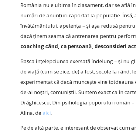
România nu e ultima în clasament, dar se află în 
numări de anunţuri raportat la populaţie. Însă, 
învăţământului, apetenţa – şi aşa redusă pentru
dacă ţinem seama că antrenarea pentru perform
coaching când, ca persoană, desconsideri act
Başca înţelepciunea exersată îndelung – şi nu g
de viaţă (cum se zice, de) a fost, secole la rând, 
experimentat că dacă munceşte vine totdeauna cine
de-ai noştri, comuniştii. Suntem exact ca în car
Drăghicescu, Din psihologia poporului român – pu
Alina, de
aici
.
Pe de altă parte, e interesant de observat cum an