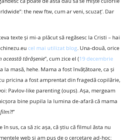
ă gândesc că poate de asta dau să se mişte culorile
rldwide”: the new ftw, cum ar veni, scuzaţ’. Dar
eva texte şi mi-a plăcut să regăsesc la Cristi – hai
 e chinezu.eu
cel mai utilizat blog
. Una-două, orice
n această tărăşenie
”, cum zice el (
19 decembrie
a la masă, hehe. Mama a fost învăţătoare, ca şi
l cu pricina a fost amprentat din fragedă copilărie,
i voi: Pavlov-like parenting (oups). Aşa, mergeam
 micşora bine pupila la lumina de-afară că mama
film?!
”
în sus, ca să zic aşa, că ştiu că filmul ăsta nu
umentele web şi am pus de o cercetare ad-hoc: