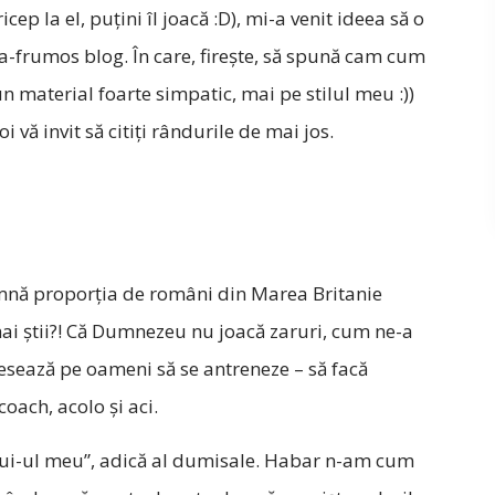
cep la el, puţini îl joacă :D), mi-a venit ideea să o
ea-frumos blog. În care, fireşte, să spună cam cum
 un material foarte simpatic, mai pe stilul meu :))
vă invit să citiţi rândurile de mai jos.
mnă proporţia de români din Marea Britanie
ai ştii?! Că Dumnezeu nu joacă zaruri, cum ne-a
resează pe oameni să se antreneze – să facă
coach, acolo şi aci.
g shui-ul meu”, adică al dumisale. Habar n-am cum