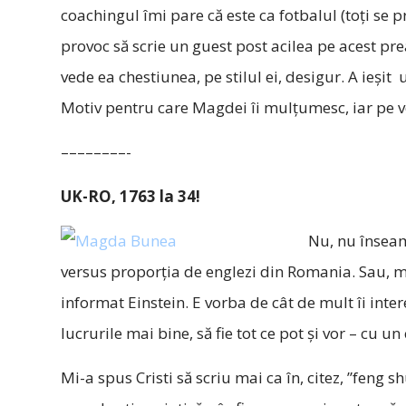
coachingul îmi pare că este ca fotbalul (toţi se pri
provoc să scrie un guest post acilea pe acest pr
vede ea chestiunea, pe stilul ei, desigur. A ieşit
Motiv pentru care Magdei îi mulţumesc, iar pe voi 
––––––––-
UK-RO, 1763 la 34!
Nu, nu însea
versus proporţia de englezi din Romania. Sau, m
informat Einstein. E vorba de cât de mult îi inte
lucrurile mai bine, să fie tot ce pot şi vor – cu un 
Mi-a spus Cristi să scriu mai ca în, citez, ”fen