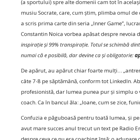
(a sportului) spre alte domenii cam tot în acelaş
musiu Socrate, care, cum ştim, plimba omul de c
a scris prima carte din seria „Inner Game”, lucr
Constantin Noica vorbea apăsat despre nevoia d
inspiraţie şi 99% transpiraţie. Totul se schimbă di
numai că e posibilă, dar devine ca şi obligatorie:
ap
De apărut, au apărut chiar foarte mulţi… „antre
câte 7-8 pe săptămână, conform tot LinkedIn. A
profesionistă, dar lumea punea pur şi simplu o v
coach. Ca în bancul ăla: „Ioane, cum se zice, funi
Confuzia e păguboasă pentru toată lumea, şi perc
avut mare succes anul trecut un text pe Radio E
despre ceva ce nu era coaching însă: o adunare