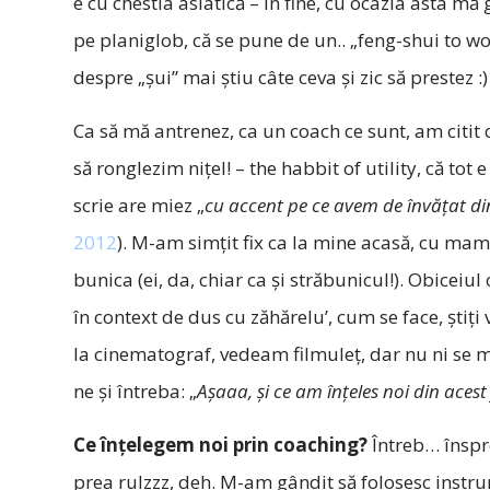
e cu chestia asiatică – în fine, cu ocazia asta m
pe planiglob, că se pune de un.. „feng-shui to wo
despre „şui” mai ştiu câte ceva şi zic să prestez :)
Ca să mă antrenez, ca un coach ce sunt, am citit c
să ronglezim niţel! – the habbit of utility, că tot
scrie are miez „
cu accent pe ce avem de învăţat di
2012
). M-am simţit fix ca la mine acasă, cu mam
bunica (ei, da, chiar ca şi străbunicul!). Obiceiu
în context de dus cu zăhărelu’, cum se face, ştiţ
la cinematograf, vedeam filmuleţ, dar nu ni se
ne şi întreba: „
Aşaaa, şi ce am înţeles noi din acest 
Ce înţelegem noi prin coaching?
Întreb… înspre 
prea rulzzz, deh. M-am gândit să folosesc instr