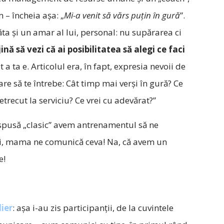
 – încheia aşa: „
Mi-a venit să vărs puţin în gură
”.
ăta şi un amar al lui, personal: nu supărarea ci
ină să vezi că ai posibilitatea să alegi ce faci
a ta e. Articolul era, în fapt, expresia nevoii de
re să te întrebe: Cât timp mai verşi în gură? Ce
petrecut la serviciu? Ce vrei cu adevărat?”
ar spusă „clasic” avem antrenamentul să ne
ti, mama ne comunică ceva! Na, că avem un
e!
lier
: aşa i-au zis participanţii, de la cuvintele