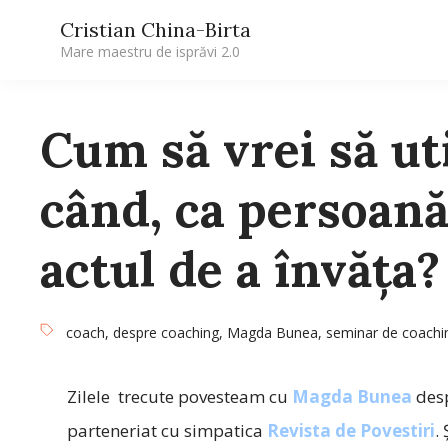
Cristian China-Birta
Mare maestru de isprăvi 2.0
Cum să vrei să ut
când, ca persoană
actul de a învăţa?
coach
,
despre coaching
,
Magda Bunea
,
seminar de coachi
Zilele trecute povesteam cu
Magda Bunea
des
parteneriat cu simpatica
Revista de Povestiri
.