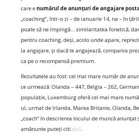
care e
numărul de anunţuri de angajare posta
„coaching”, într-o zi – de ianuarie 14, na – în ţă
poate să ne împingă… similaritatea fonetică, da
pentru coaching, deşi, acolo unde apare, reprezin
la angajare, şi dacă te angajează, compania prezi
ca pe o recompensă premium.
Rezultatele au fost: cel mai mare număr de anunţ
ce urmează: Olanda – 447, Belgia – 262, Germani
populaţie, Luxemburg oferă cel mai mare număr
ul, urmat de Irlanda, Marea Britanie, Olanda, B
„coach” în descrierea locului de muncă anunţat 
amănunte puteţi citi
aici
.