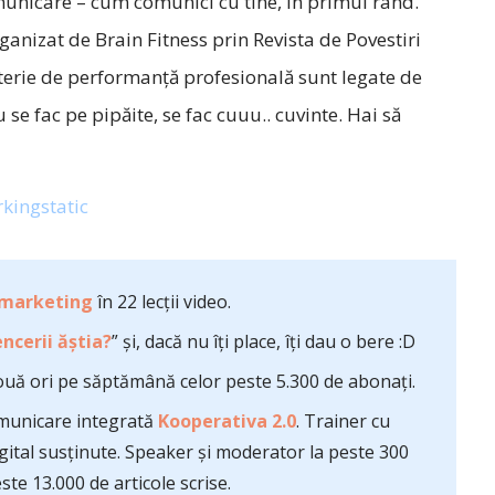
omunicare – cum comunici cu tine, în primul rând.
anizat de Brain Fitness prin Revista de Povestiri
materie de performanţă profesională sunt legate de
 nu se fac pe pipăite, se fac cuuu.. cuvinte. Hai să
 marketing
în 22 lecții video.
ncerii ăștia?
” și, dacă nu îți place, îți dau o bere :D
uă ori pe săptămână celor peste 5.300 de abonați.
comunicare integrată
Kooperativa 2.0
. Trainer cu
ital susținute. Speaker și moderator la peste 300
te 13.000 de articole scrise.