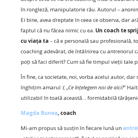
în rongleză, manipulatorie rău. Autorul – anonim
Ei bine, avea dreptate în ceea ce observa, dar ar
faptul că nu făcea nimic cu ea.
Un coach te sprij
cu viaţa ta
– că e personală sau profesională, tot 
coaching adevărat, de întâlnirea cu antrenorul ca
poţi să faci diferit? Cum să fie timpul vieţii tale 
În fine, ca societate, noi, vorba acelui autor, d
înghiţim amarul :( „
Ce înţelegem noi de aici?
” Hai
utilizabil în toată această… formidabilă tărăşeni
Magda Bunea
, coach
Mi-am propus să susţin în fiecare lună un
antre