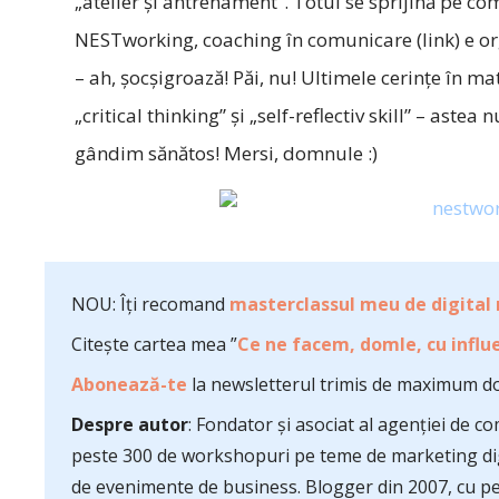
„atelier şi antrenament”. Totul se sprijină pe c
NESTworking, coaching în comunicare (link) e org
– ah, şocşigroază! Păi, nu! Ultimele cerinţe în 
„critical thinking” şi „self-reflectiv skill” – astea
gândim sănătos! Mersi, domnule :)
NOU: Îți recomand
masterclassul meu de digital
Citește cartea mea ”
Ce ne facem, domle, cu influe
Abonează-te
la newsletterul trimis de maximum do
Despre autor
: Fondator și asociat al agenției de 
peste 300 de workshopuri pe teme de marketing dig
de evenimente de business. Blogger din 2007, cu pes