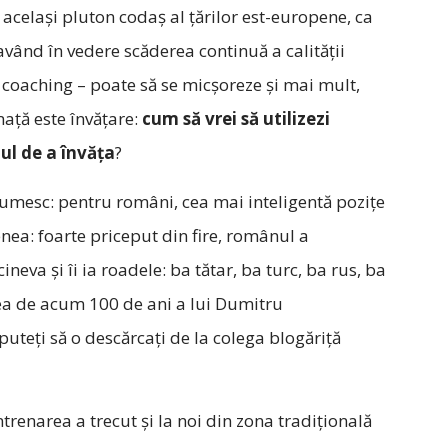
acelaşi pluton codaş al ţărilor est-europene, ca
având în vedere scăderea continuă a calităţii
 coaching – poate să se micşoreze şi mai mult,
aţă este învăţare:
cum să vrei să utilizezi
ul de a învăţa
?
lumesc: pentru români, cea mai inteligentă poziţe
lenea: foarte priceput din fire, românul a
va şi îi ia roadele: ba tătar, ba turc, ba rus, ba
tea de acum 100 de ani a lui Dumitru
teţi să o descărcaţi de la colega blogăriţă
trenarea a trecut şi la noi din zona tradiţională