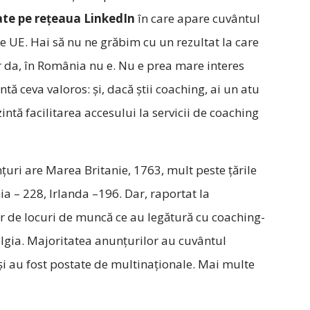
te pe reţeaua LinkedIn
în care apare cuvântul
rile UE. Hai să nu ne grăbim cu un rezultat la care
r da, în România nu e. Nu e prea mare interes
tă ceva valoros: şi, dacă ştii coaching, ai un atu
ntă facilitarea accesului la servicii de coaching
uri are Marea Britanie, 1763, mult peste ţările
a – 228, Irlanda –196. Dar, raportat la
 de locuri de muncă ce au legătură cu coaching-
elgia. Majoritatea anunţurilor au cuvântul
şi au fost postate de multinaţionale. Mai multe